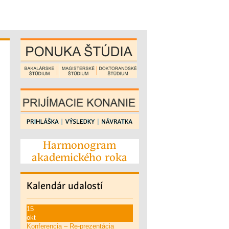
Harmonogram
akademického roka
Kalendár
udalostí
15
okt
Konferencia – Re-prezentácia