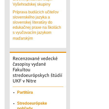
Vyšehradskej skupiny
Príprava budúcich učiteľov
slovenského jazyka a
slovenskej literatúry do
edukačnej praxe na školách
s vyučovacím jazykom
maďarským
Recenzované
vedecké
časopisy vydané
Fakultou
stredoeurópskych štúdií
UKF v Nitre
Partitúra
Stredoeurópske
pohľady