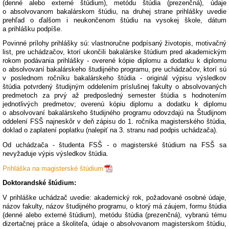
(denné alebo externé štúdium), metódu štúdia (prezenčná), údaje
o absolvovanom bakalárskom štúdiu, na druhej strane prihlášky uvedie
prehľad o ďalšom i neukončenom štúdiu na vysokej škole, dátum
a prihlášku podpíše.
Povinné prílohy prihlášky sú: vlastnoručne podpísaný životopis, motivačný
list, pre uchádzačov, ktorí ukončili bakalárske štúdium pred akademickým
rokom podávania prihlášky - overené kópie diplomu a dodatku k diplomu
o absolvovaní bakalárskeho študijného programu, pre uchádzačov, ktorí sú
v poslednom ročníku bakalárskeho štúdia - originál výpisu výsledkov
štúdia potvrdený študijným oddelením príslušnej fakulty o absolvovaných
predmetoch za prvý až predposledný semester štúdia s hodnotením
jednotlivých predmetov; overenú kópiu diplomu a dodatku k diplomu
o absolvovaní bakalárskeho študijného programu odovzdajú na Študijnom
oddelení FSŠ najneskôr v deň zápisu do 1. ročníka magisterského štúdia,
doklad o zaplatení poplatku (nalepiť na 3. stranu nad podpis uchádzača).
Od uchádzača - študenta FSŠ - o magisterské štúdium na FSŠ sa
nevyžaduje výpis výsledkov štúdia.
Prihláška na magisterské štúdium
Doktorandské štúdium:
V prihláške uchádzač uvedie: akademický rok, požadované osobné údaje,
názov fakulty, názov študijného programu, o ktorý má záujem, formu štúdia
(denné alebo externé štúdium), metódu štúdia (prezenčná), vybranú tému
dizertačnej práce a školiteľa, údaje o absolvovanom magisterskom štúdiu,