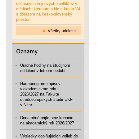
súčasných vojnových konfliktov v
médiách, literatúre a filme krajín V4
s dôrazom na česko-slovenský
priestor
►
Všetky udalosti
Oznamy
Úradné hodiny na študijnom
oddelení v letnom období
Harmonogram zápisov
v akademickom roku
2026/2027 na Fakulte
stredoeurópskych štúdií UKF
v Nitre
Dodatočné prijímacie konanie
na akademický rok 2026/2027
Výsledky doplňujúcich volieb do