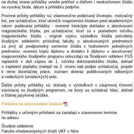
na druhej strane prihlášky uvedie prehľad o ďalšom i neukončenom štúdiu
na vysokej škole, dátum a prihlášku podpíše.
Povinné prílohy prihlášky sú: vlastnoručne podpísaný životopis, motivačný
list, pre uchádzačov, ktorí ukončili magisterské štúdium pred akademickým
rokom podávania prihlášky - overené fotokópie dokladov o absolvovaní
magisterského štúdia, pre uchádzačov, ktorí sú v poslednom ročníku
magisterského štúdia - originál výpisu výsledkov štúdia potvrdený
študijným oddelením príslušnej fakulty o absolvovaných predmetoch
za prvý až predposledný semester štúdia s hodnotením jednotlivých
predmetov; overenú kópiu diplomu a dodatku k diplomu o absolvovaní
magisterského študijného programu odovzdajú na Študijnom oddelení FSŠ
najneskôr v deň zápisu do 1. ročníka doktorandského štúdia, doklad
o zaplatení poplatku (nalepiť na 3. stranu nad podpis uchádzača), projekt
k téme dizertačnej práce, zoznam doteraz publikovaných odborných
a vedeckých (umeleckých) prác.
Ďalšie prílohy prihlášky sú: doklady o výsledkoch v záujmovej činnosti
súvisiacej so študijným programom, na ktorý sa uchádzač hlási, doklad
o štátnej jazykovej skúške.
Prihláška na doktorandské štúdium
Prihlášky s určenými prílohami sa zasielajú v stanovenom termíne
na adresu
Študijné oddelenie
Fakulta stredoeurópskych štúdií UKF v Nitre