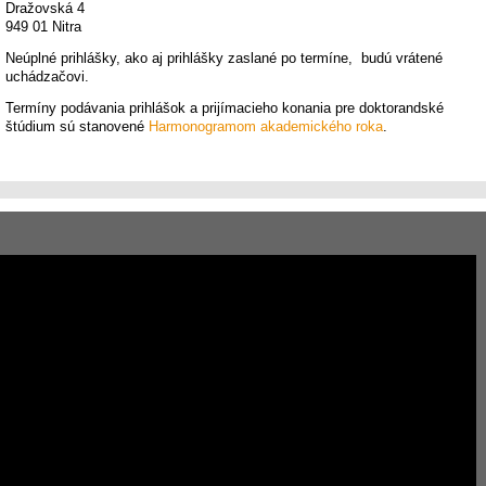
Dražovská 4
949 01 Nitra
Neúplné prihlášky, ako aj prihlášky zaslané po termíne, budú vrátené
uchádzačovi.
Termíny podávania prihlášok a prijímacieho konania pre doktorandské
štúdium sú stanovené
Harmonogramom akademického roka
.