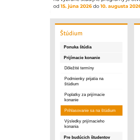
Štúdium
Ponuka štúdia
Prijímacie konanie
Dôležité termíny
Podmienky prijatia na
štúdium
Poplatky za prijímacie
konanie
Prihlasovanie sa na štúdium
Výsledky prijímacieho
konania
Pre budúcich študentov