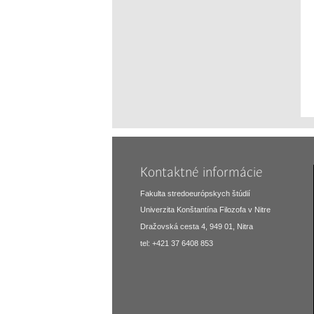
Kontaktné informácie
Fakulta stredoeurópskych štúdií
Univerzita Konštantína Filozofa v Nitre
Dražovská cesta 4, 949 01, Nitra
tel: +421 37 6408 853