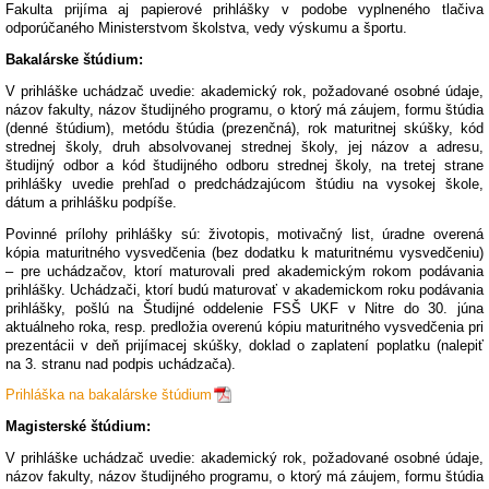
Fakulta prijíma aj papierové prihlášky v podobe vyplneného tlačiva
odporúčaného Ministerstvom školstva, vedy výskumu a športu.
Bakalárske štúdium:
V prihláške uchádzač uvedie: akademický rok, požadované osobné údaje,
názov fakulty, názov študijného programu, o ktorý má záujem, formu štúdia
(denné štúdium), metódu štúdia (prezenčná), rok maturitnej skúšky, kód
strednej školy, druh absolvovanej strednej školy, jej názov a adresu,
študijný odbor a kód študijného odboru strednej školy, na tretej strane
prihlášky uvedie prehľad o predchádzajúcom štúdiu na vysokej škole,
dátum a prihlášku podpíše.
Povinné prílohy prihlášky sú: životopis, motivačný list, úradne overená
kópia maturitného vysvedčenia (bez dodatku k maturitnému vysvedčeniu)
– pre uchádzačov, ktorí maturovali pred akademickým rokom podávania
prihlášky. Uchádzači, ktorí budú maturovať v akademickom roku podávania
prihlášky, pošlú na Študijné oddelenie FSŠ UKF v Nitre do 30. júna
aktuálneho roka, resp. predložia overenú kópiu maturitného vysvedčenia pri
prezentácii v deň prijímacej skúšky, doklad o zaplatení poplatku (nalepiť
na 3. stranu nad podpis uchádzača).
Prihláška na bakalárske štúdium
Magisterské štúdium:
V prihláške uchádzač uvedie: akademický rok, požadované osobné údaje,
názov fakulty, názov študijného programu, o ktorý má záujem, formu štúdia