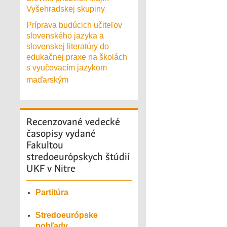
Vyšehradskej skupiny
Príprava budúcich učiteľov
slovenského jazyka a
slovenskej literatúry do
edukačnej praxe na školách
s vyučovacím jazykom
maďarským
Recenzované
vedecké
časopisy vydané
Fakultou
stredoeurópskych štúdií
UKF v Nitre
Partitúra
Stredoeurópske
pohľady