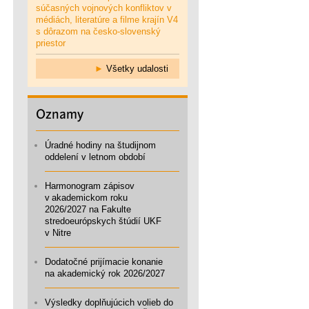
súčasných vojnových konfliktov v
médiách, literatúre a filme krajín V4
s dôrazom na česko-slovenský
priestor
►
Všetky udalosti
Oznamy
Úradné hodiny na študijnom
oddelení v letnom období
Harmonogram zápisov
v akademickom roku
2026/2027 na Fakulte
stredoeurópskych štúdií UKF
v Nitre
Dodatočné prijímacie konanie
na akademický rok 2026/2027
Výsledky doplňujúcich volieb do