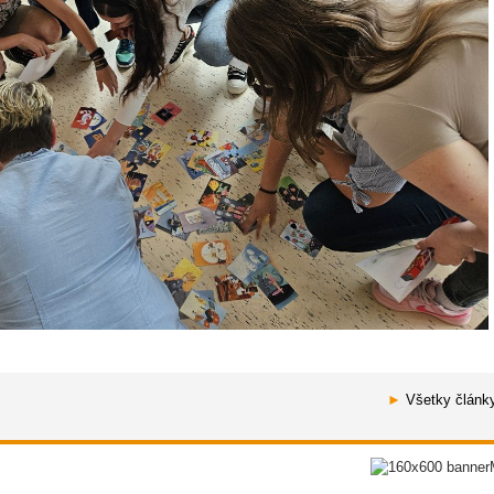
►
Všetky článk