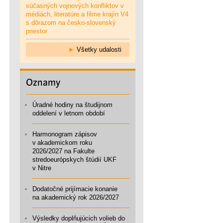
súčasných vojnových konfliktov v
médiách, literatúre a filme krajín V4
s dôrazom na česko-slovenský
priestor
►
Všetky udalosti
Oznamy
Úradné hodiny na študijnom
oddelení v letnom období
Harmonogram zápisov
v akademickom roku
2026/2027 na Fakulte
stredoeurópskych štúdií UKF
v Nitre
Dodatočné prijímacie konanie
na akademický rok 2026/2027
Výsledky doplňujúcich volieb do