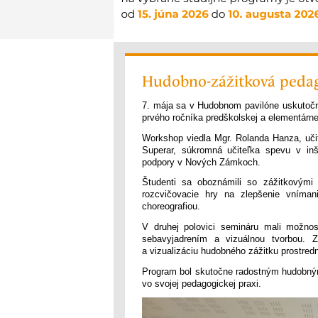
Hudobno-zážitková pedago
7. mája sa v Hudobnom pavilóne uskutočn
prvého ročníka predškolskej a elementárne
Workshop viedla Mgr. Rolanda Hanza, uči
Superar, súkromná učiteľka spevu v inš
podpory v Nových Zámkoch.
Študenti sa oboznámili so zážitkovými
rozcvičovacie hry na zlepšenie vníma
choreografiou.
V druhej polovici semináru mali možno
sebavyjadrením a vizuálnou tvorbou. 
a vizualizáciu hudobného zážitku prostred
Program bol skutočne radostným hudobný
vo svojej pedagogickej praxi.