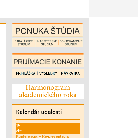
Harmonogram
akademického roka
Kalendár
udalostí
15
okt
Konferencia – Re-prezentácia