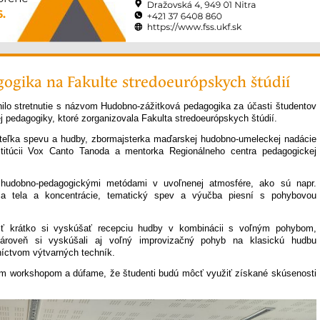
gika na Fakulte stredo­európskych štúdií
ilo stretnutie s názvom Hudobno-zážitková pedagogika za účasti študentov
j pedagogiky, ktoré zorganizovala Fakulta stredoeurópskych štúdií.
teľka spevu a hudby, zbormajsterka maďarskej hudobno-umeleckej nadácie
titúcii Vox Canto Tanoda a mentorka Regionálneho centra pedagogickej
 hudobno-pedagogickými metódami v uvoľnenej atmosfére, ako sú napr.
nia tela a koncentrácie, tematický spev a výučba piesní s pohybovou
sť krátko si vyskúšať recepciu hudby v kombinácii s voľným pohybom,
Zároveň si vyskúšali aj voľný improvizačný pohyb na klasickú hudbu
níctvom výtvarných techník.
m workshopom a dúfame, že študenti budú môcť využiť získané skúsenosti