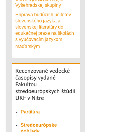
Vyšehradskej skupiny
Príprava budúcich učiteľov
slovenského jazyka a
slovenskej literatúry do
edukačnej praxe na školách
s vyučovacím jazykom
maďarským
Recenzované
vedecké
časopisy vydané
Fakultou
stredoeurópskych štúdií
UKF v Nitre
Partitúra
Stredoeurópske
pohľady