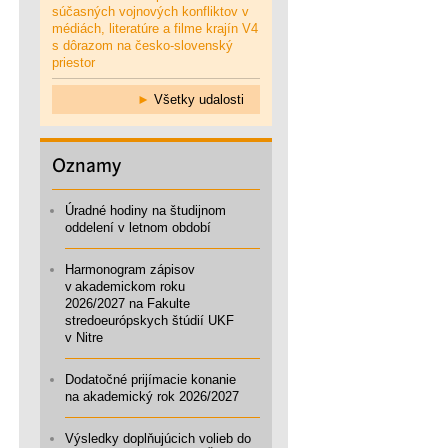
súčasných vojnových konfliktov v
médiách, literatúre a filme krajín V4
s dôrazom na česko-slovenský
priestor
►
Všetky udalosti
Oznamy
Úradné hodiny na študijnom
oddelení v letnom období
Harmonogram zápisov
v akademickom roku
2026/2027 na Fakulte
stredoeurópskych štúdií UKF
v Nitre
Dodatočné prijímacie konanie
na akademický rok 2026/2027
Výsledky doplňujúcich volieb do