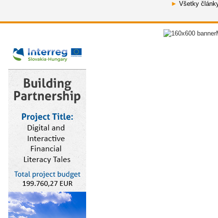
►
Všetky článk