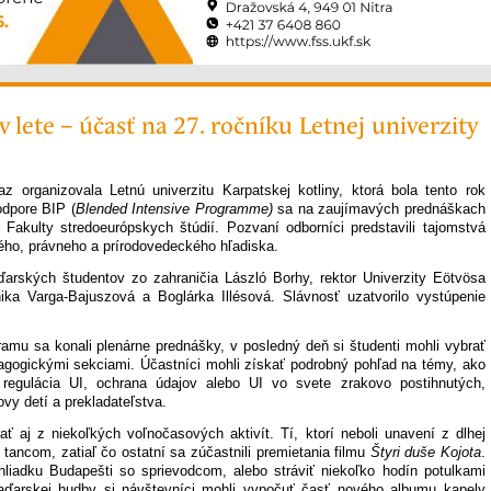
 lete – účasť na 27. ročníku Letnej univerzity
z organizovala Letnú univerzitu Karpatskej kotliny, ktorá bola tento rok
odpore BIP (
Blended Intensive Programme)
sa na zaujímavých prednáškach
v Fakulty stredoeurópskych štúdií. Pozvaní odborníci predstavili tajomstvá
kého, právneho a prírodovedeckého hľadiska.
ďarských študentov zo zahraničia László Borhy, rektor Univerzity Eötvösa
ika Varga-Bajuszová a Boglárka Illésová. Slávnosť uzatvorilo vystúpenie
amu sa konali plenárne prednášky, v posledný deň si študenti mohli vybrať
agogickými sekciami. Účastníci mohli získať podrobný pohľad na témy, ako
regulácia UI, ochrana údajov alebo UI vo svete zrakovo postihnutých,
ovy detí a prekladateľstva.
ť aj z niekoľkých voľnočasových aktivít. Tí, ktorí neboli unavení z dlhej
 tancom, zatiaľ čo ostatní sa zúčastnili premietania filmu
Štyri duše Kojota
.
hliadku Budapešti so sprievodcom, alebo stráviť niekoľko hodín potulkami
arskej hudby si návštevníci mohli vypočuť časť nového albumu kapely