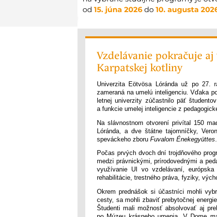
Vzdelávanie pokračuje aj v
Karpatskej kotliny
Univerzita Eötvösa Lóránda už po 27. ra
zameraná na umelú inteligenciu. Vďaka p
letnej univerzity zúčastnilo päť študento
a funkcie umelej inteligencie z pedagogic
Na slávnostnom otvorení privítal 150 ma
Lóránda, a dve štátne tajomníčky, Veron
speváckeho zboru
Fuvalom Énekegyüttes
.
Počas prvých dvoch dní trojdňového progr
medzi právnickými, prírodovednými a ped
využívanie UI vo vzdelávaní, európska 
rehabilitácie, trestného práva, fyziky, vých
Okrem prednášok si účastníci mohli vybra
cesty, sa mohli zbaviť prebytočnej energie
Študenti mali možnosť absolvovať aj pre
po Múzeu krásneho umenia. V Dome maď