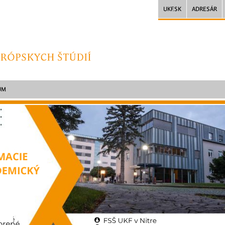
UKF.SK
ADRESÁR
UM