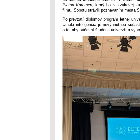
Platon Karataev
, ktorý bol v zvukovej k
filmu. Sobotu strávili poznávaním mesta S
Po prevzatí diplomov program letnej univ
Umelá inteligencia je nevyhnutnou súčasť
o to, aby súčasní študenti univerzít a vys