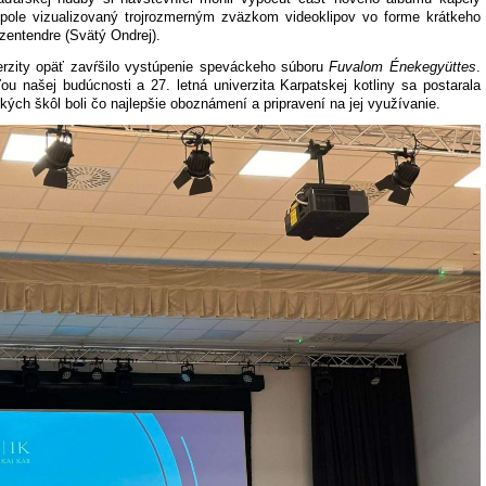
upole vizualizovaný trojrozmerným zväzkom videoklipov vo forme krátkeho
zentendre (Svätý Ondrej).
erzity opäť zavŕšilo vystúpenie speváckeho súboru
Fuvalom Énekegyüttes
.
ou našej budúcnosti a 27. letná univerzita Karpatskej kotliny sa postarala
okých škôl boli čo najlepšie oboznámení a pripravení na jej využívanie.