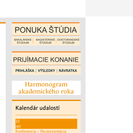
Harmonogram
akademického roka
Kalendár
udalostí
15
okt
Konferencia – Re-prezentácia