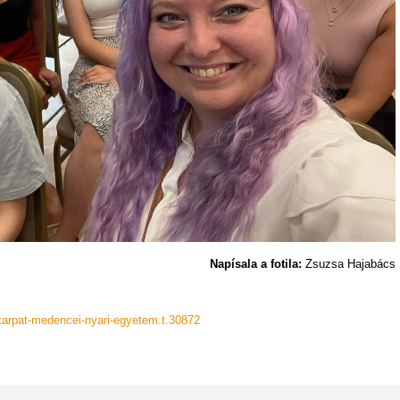
Napísala a fotila:
Zsuzsa Hajabács
-karpat-medencei-nyari-egyetem.t.30872