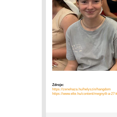
Zdroje
:
https://zenehaza.hu/helyszin/hangdom
https://www.elte.hu/content/megnyilt-a-27