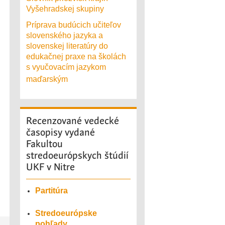
Vyšehradskej skupiny
Príprava budúcich učiteľov
slovenského jazyka a
slovenskej literatúry do
edukačnej praxe na školách
s vyučovacím jazykom
maďarským
Recenzované
vedecké
časopisy vydané
Fakultou
stredoeurópskych štúdií
UKF v Nitre
Partitúra
Stredoeurópske
pohľady