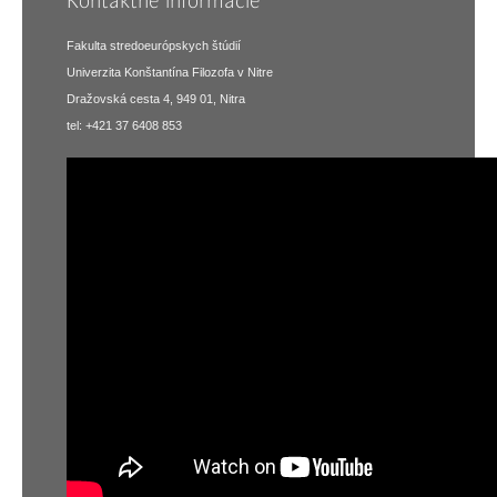
Kontaktné informácie
Fakulta stredoeurópskych štúdií
Univerzita Konštantína Filozofa v Nitre
Dražovská cesta 4, 949 01, Nitra
tel: +421 37 6408 853