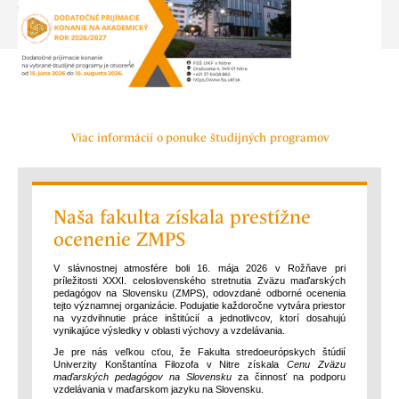
Viac informácií o ponuke študijných programov
Naša fakulta získala prestížne
ocenenie ZMPS
V slávnostnej atmosfére boli 16. mája 2026 v Rožňave pri
príležitosti XXXI. celoslovenského stretnutia Zväzu maďarských
pedagógov na Slovensku (ZMPS), odovzdané odborné ocenenia
tejto významnej organizácie. Podujatie každoročne vytvára priestor
na vyzdvihnutie práce inštitúcií a jednotlivcov, ktorí dosahujú
vynikajúce výsledky v oblasti výchovy a vzdelávania.
Je pre nás veľkou cťou, že Fakulta stredoeurópskych štúdií
Univerzity Konštantína Filozofa v Nitre získala
Cenu Zväzu
maďarských pedagógov na Slovensku
za činnosť na podporu
vzdelávania v maďarskom jazyku na Slovensku.