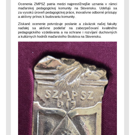
Ocenenia ZMPSZ patria medzi najprestížnejšie uznania v rámci
maďarskej pedagogickej komunity na Slovensku. Udeľujú sa
za vysokú úroveň pedagogickej práce, inovatívne odborné prístupy
a aktívny prínos k budovaniu komunity.
Získané ocenenie potvrdzuje poslanie a záväzok našej fakulty
naďalej sa aktívne podieľať na zabezpečovaní kvalitného
pedagogického vzdelávania a na ochrane i rozvíjaní duchovných
a kultúrnych hodnôt maďarského školstva na Slovensku.