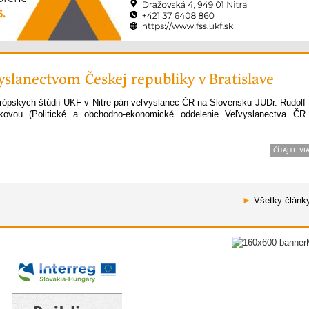
yslanectvom Českej republiky v Bratislave
európskych štúdií UKF v Nitre pán veľvyslanec ČR na Slovensku JUDr. Rudolf
ovou (Politické a ob­chodno-ekonomické oddelenie Veľvyslanectva ČR
ČÍTAJTE VI
►
Všetky článk