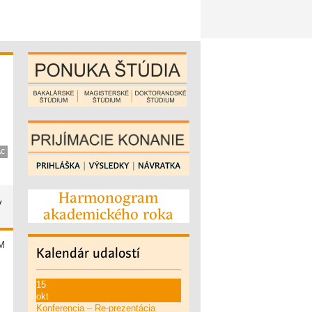
AC
Harmonogram
y
akademického roka
Kalendár
udalostí
15
okt
Konferencia – Re-prezentácia