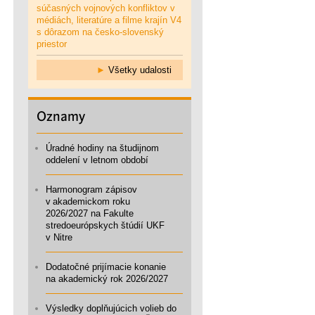
súčasných vojnových konfliktov v
médiách, literatúre a filme krajín V4
s dôrazom na česko-slovenský
priestor
►
Všetky udalosti
Oznamy
Úradné hodiny na študijnom
oddelení v letnom období
Harmonogram zápisov
v akademickom roku
2026/2027 na Fakulte
stredoeurópskych štúdií UKF
v Nitre
Dodatočné prijímacie konanie
na akademický rok 2026/2027
Výsledky doplňujúcich volieb do