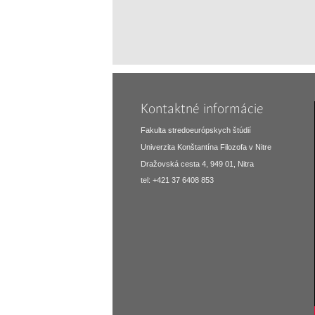
Kontaktné informácie
Fakulta stredoeurópskych štúdií
Univerzita Konštantína Filozofa v Nitre
Dražovská cesta 4, 949 01, Nitra
tel: +421 37 6408 853