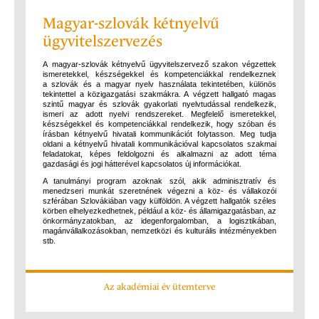
Magyar-szlovák kétnyelvű
ügyvitelszervezés
A magyar-szlovák kétnyelvű ügyvitelszervező szakon végzettek
ismeretekkel, készségekkel és kompetenciákkal rendelkeznek
a szlovák és a magyar nyelv használata tekintetében, különös
tekintettel a közigazgatási szakmákra. A végzett hallgató magas
szintű magyar és szlovák gyakorlati nyelvtudással rendelkezik,
ismeri az adott nyelvi rendszereket. Megfelelő ismeretekkel,
készségekkel és kompetenciákkal rendelkezik, hogy szóban és
írásban kétnyelvű hivatali kommunikációt folytasson. Meg tudja
oldani a kétnyelvű hivatali kommunikációval kapcsolatos szakmai
feladatokat, képes feldolgozni és alkalmazni az adott téma
gazdasági és jogi hátterével kapcsolatos új információkat.
A tanulmányi program azoknak szól, akik adminisztratív és
menedzseri munkát szeretnének végezni a köz- és vállakozói
szférában Szlovákiában vagy külföldön. A végzett hallgatók széles
körben elhelyezkedhetnek, például a köz- és államigazgatásban, az
önkormányzatokban, az idegenforgalomban, a logisztikában,
magánvállalkozásokban, nemzetközi és kulturális intézményekben
stb.
Az akadémiai év ütemterve