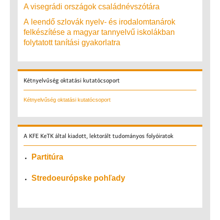
A visegrádi országok családnévszótára
A leendő szlovák nyelv- és irodalomtanárok
felkészítése a magyar tannyelvű iskolákban
folytatott tanítási gyakorlatra
Kétnyelvűség
oktatási kutatócsoport
Kétnyelvűség oktatási kutatócsoport
A
KFE KeTK által kiadott, lektorált tudományos folyóiratok
Partitúra
Stredoeurópske pohľady