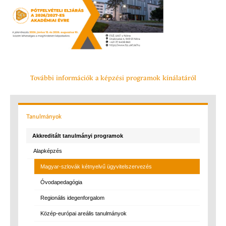
További információk a képzési programok kínálatáról
Tanulmányok
Akkreditált tanulmányi programok
Alapképzés
Magyar-szlovák kétnyelvű ügyvitelszervezés
Óvodapedagógia
Regionális idegenforgalom
Közép-európai areális tanulmányok