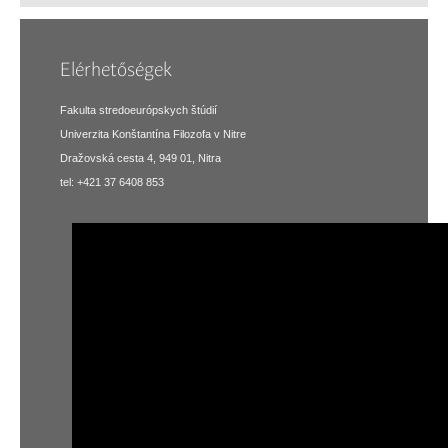
Elérhetőségek
Fakulta stredoeurópskych štúdií
Univerzita Konštantína Filozofa v Nitre
Dražovská cesta 4, 949 01, Nitra
tel: +421 37 6408 853