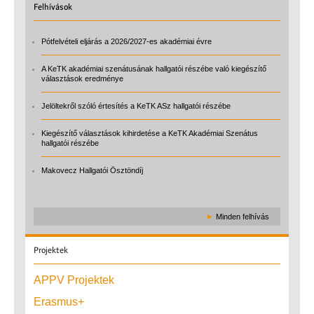
Felhívások
Pótfelvételi eljárás a 2026/2027-es akadémiai évre
A KeTK akadémiai szenátusának hallgatói részébe való kiegészítő
választások eredménye
Jelöltekről szóló értesítés a KeTK ASz hallgatói részébe
Kiegészítő választások kihirdetése a KeTK Akadémiai Szenátus
hallgatói részébe
Makovecz Hallgatói Ösztöndíj
►
Minden felhívás
Projektek
APPV Projektek
Erasmus+