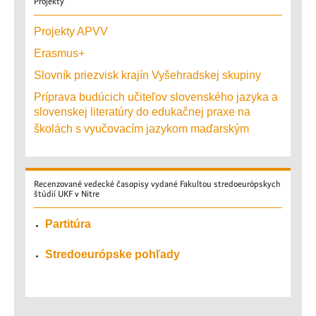
Projekty
Projekty APVV
Erasmus+
Slovník priezvisk krajín Vyšehradskej skupiny
Príprava budúcich učiteľov slovenského jazyka a
slovenskej literatúry do edukačnej praxe na
školách s vyučovacím jazykom maďarským
Recenzované
vedecké časopisy vydané Fakultou stredoeurópskych
štúdií UKF v Nitre
Partitúra
Stredoeurópske pohľady