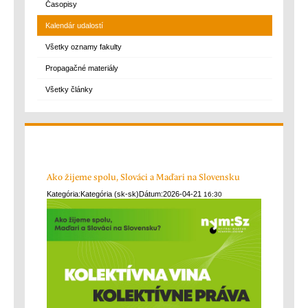
Časopisy
Kalendár udalostí
Všetky oznamy fakulty
Propagačné materiály
Všetky články
Ako žijeme spolu, Slováci a Maďari na Slovensku
Kategória:
Kategória (sk-sk)
Dátum:
2026-04-21
16:30