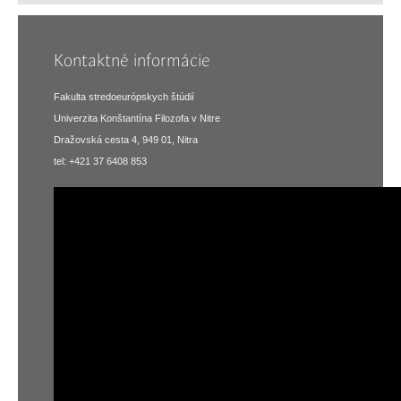
Kontaktné informácie
Fakulta stredoeurópskych štúdií
Univerzita Konštantína Filozofa v Nitre
Dražovská cesta 4, 949 01, Nitra
tel: +421 37 6408 853