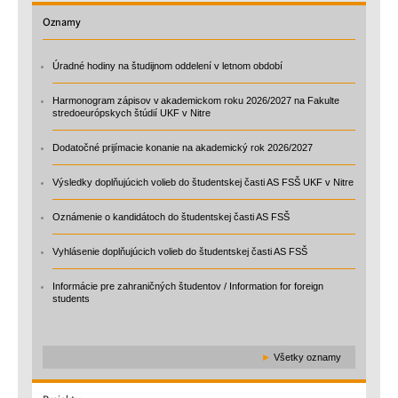
Oznamy
Úradné hodiny na študijnom oddelení v letnom období
Harmonogram zápisov v akademickom roku 2026/2027 na Fakulte
stredoeurópskych štúdií UKF v Nitre
Dodatočné prijímacie konanie na akademický rok 2026/2027
Výsledky doplňujúcich volieb do študentskej časti AS FSŠ UKF v Nitre
Oznámenie o kandidátoch do študentskej časti AS FSŠ
Vyhlásenie doplňujúcich volieb do študentskej časti AS FSŠ
Informácie pre zahraničných študentov / Information for foreign
students
►
Všetky oznamy