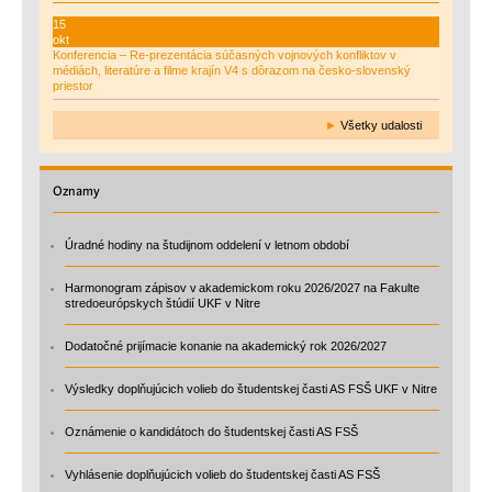
15
okt
Konferencia – Re-prezentácia súčasných vojnových konfliktov v
médiách, literatúre a filme krajín V4 s dôrazom na česko-slovenský
priestor
►
Všetky udalosti
Oznamy
Úradné hodiny na študijnom oddelení v letnom období
Harmonogram zápisov v akademickom roku 2026/2027 na Fakulte
stredoeurópskych štúdií UKF v Nitre
Dodatočné prijímacie konanie na akademický rok 2026/2027
Výsledky doplňujúcich volieb do študentskej časti AS FSŠ UKF v Nitre
Oznámenie o kandidátoch do študentskej časti AS FSŠ
Vyhlásenie doplňujúcich volieb do študentskej časti AS FSŠ