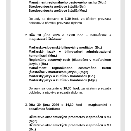
Manažment regionálneho cestovného ruchu (Mgr.)
Stredoeurópske areálové štúdiá (Bc.)
Stredoeurópske areálové štúdiá (Mgr.)
Do auly sa dostavte
o 7,30 hod.
za účelom prevzatia
dokladov a nácviku prevzatia diplomu.
Dňa 30 júna 2026 o 12,00 hod
–
bakalárske +
magisterské štúdium:
Maďarsko-slovenský bilingválny mediátor (Bc.)
Maďarský jazyk v bilingválnej administratívnej
komunikácii (Mgr.)
Regionálny cestovný ruch (čiastočne v maďarskom
jazyku) (Bc.)
Manažment regionálneho cestovného ruchu
(čiastočne v maďarskom jazyku) (Mgr.)
Maďarský jazyk a kultúra v kombinácii (Bc.)
Maďarský jazyk a kultúra v kombinácii (Mgr.)
Do auly sa dostavte
o 10,30 hod.
za účelom prevzatia
dokladov a nácviku prevzatia diplomu.
Dňa 30 júna 2026 o 14,30 hod
–
magisterské +
bakalárske štúdium:
Učiteľstvo akademických predmetov v aprobácii s MJ
(Mgr.)
Učiteľstvo akademických predmetov v aprobácii s MJ
(Bc.)