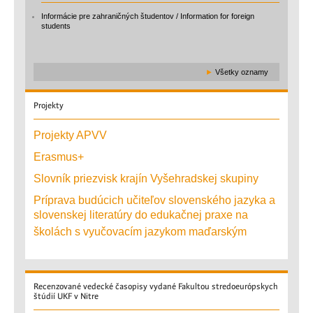
Informácie pre zahraničných študentov / Information for foreign
students
►
Všetky oznamy
Projekty
Projekty APVV
Erasmus+
Slovník priezvisk krajín Vyšehradskej skupiny
Príprava budúcich učiteľov slovenského jazyka a
slovenskej literatúry do edukačnej praxe na
školách s vyučovacím jazykom maďarským
Recenzované
vedecké časopisy vydané Fakultou stredoeurópskych
štúdií UKF v Nitre