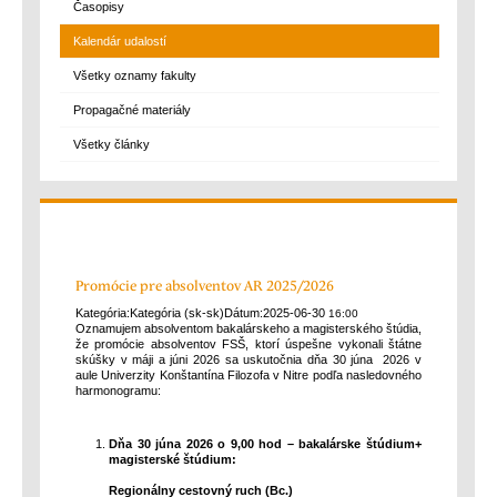
Časopisy
Kalendár udalostí
Všetky oznamy fakulty
Propagačné materiály
Všetky články
Promócie pre absolventov AR 2025/2026
Kategória:
Kategória (sk-sk)
Dátum:
2025-06-30
16:00
Oznamujem absolventom bakalárskeho a magisterského štúdia,
že promócie absolventov FSŠ, ktorí úspešne vykonali štátne
skúšky v máji a júni 2026 sa uskutočnia dňa 30 júna 2026 v
aule Univerzity Konštantína Filozofa v Nitre podľa nasledovného
harmonogramu:
Dňa 30 júna 2026 o 9,00 hod
–
bakalárske štúdium+
magisterské štúdium:
Regionálny cestovný ruch (Bc.)