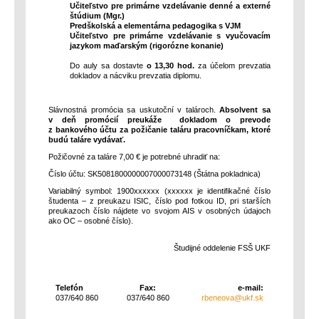
Učiteľstvo pre primárne vzdelávanie denné a externé
štúdium (Mgr.)
Predškolská a elementárna pedagogika s VJM
Učiteľstvo pre primárne vzdelávanie s vyučovacím
jazykom maďarským (rigorózne konanie)
Do auly sa dostavte
o 13,30 hod.
za účelom prevzatia
dokladov a nácviku prevzatia diplomu.
Slávnostná promócia sa uskutoční v talároch.
Absolvent sa
v deň promócií preukáže dokladom o prevode
z bankového účtu za požičanie taláru pracovníčkam, ktoré
budú taláre vydávať.
Požičovné za taláre 7,00 € je potrebné uhradiť na:
Číslo účtu: SK5081800000007000073148 (Štátna pokladnica)
Variabilný symbol: 1900xxxxxx (xxxxxx je identifikačné číslo
študenta
–
z preukazu ISIC, číslo pod fotkou ID, pri starších
preukazoch číslo nájdete vo svojom AIS v osobných údajoch
ako OC
–
osobné číslo).
Študijné oddelenie FSŠ UKF
Telefón
Fax:
e-mail:
037/640 860
037/640 860