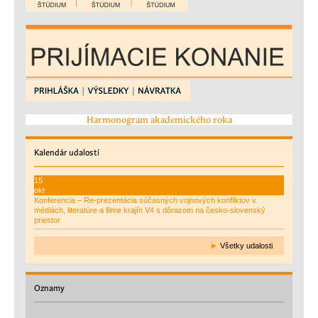
Harmonogram akademického roka
Kalendár
udalostí
15
okt
Konferencia – Re-prezentácia súčasných vojnových konfliktov v
médiách, literatúre a filme krajín V4 s dôrazom na česko-slovenský
priestor
►
Všetky udalosti
Oznamy