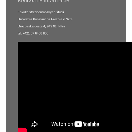
Kontaktné informácie
Fakulta stredoeurópskych štúdií
Univerzita Konštantína Filozofa v Nitre
Dražovská cesta 4, 949 01, Nitra
tel: +421 37 6408 853