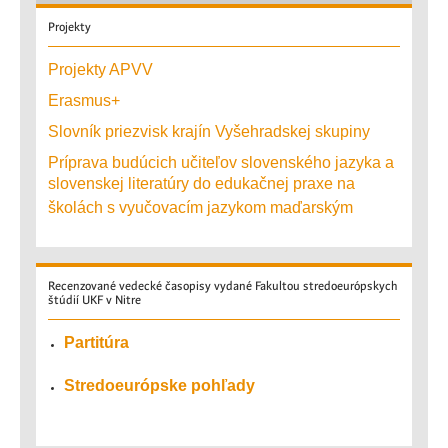
Projekty
Projekty APVV
Erasmus+
Slovník priezvisk krajín Vyšehradskej skupiny
Príprava budúcich učiteľov slovenského jazyka a
slovenskej literatúry do edukačnej praxe na
školách s vyučovacím jazykom maďarským
Recenzované
vedecké časopisy vydané Fakultou stredoeurópskych
štúdií UKF v Nitre
Partitúra
Stredoeurópske pohľady