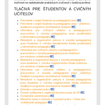
možnosti na nadobudnutie praktických zručností v budúcej profesii.
TLAČIVÁ PRE ŠTUDENTOV A CVIČNÝH
UČITEĽOV
Potvrdenie o prijatí študenta na pedagogickú prax
Potvrdenie o prijatí študenta na pedagogickú prax - učiteľstvo
študijných programov (kombinačné štúdium)
Informácia pre cvičných učiteľov a pedagogických
pracovníkov k súvislej pedagogickej praxi predškolská
a elementárna pedagogika
Metodické a organizačné pokyny k súvislej pedagogickej
praxi študentov 3. ročníka bakalárskeho štúdia predškolská
a elementárna pedagogika
Informácia pre cvičných učiteľov a pedagogických
pracovníkov k súvislej pedagogickej praxi učiteľstvo
pre primárne vzdelávanie
Metodické a organizačné pokyny k súvislej pedagogickej
praxi študentov 2. ročníka magisterského štúdia učiteľstva
pre primárne vzdelávanie
Informácia pre cvičných učiteľov a pedagogických
pracovníkov k súvislej pedagogickej praxi učiteľstvo
študijných programov (kombinačné štúdium)
Metodické a organizačné pokyny k súvislej pedagogickej
praxi študentov 2. ročníka magisterského štúdia učiteľstva
študijných programov (kombinačné štúdium)
Dohoda o vykonaní práce
Čestné vyhlásenie k registrácii fyzickej osoby do SP
Oznámenie zamestnanca
Mesačný výkaz k Dohode o vykonaní práce – Ústav pre
vzdelávanie pedagógov