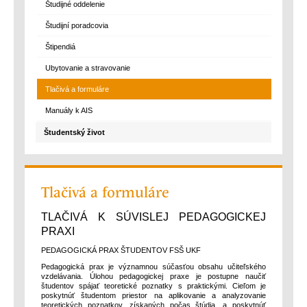
Študijné oddelenie
Študijní poradcovia
Štipendiá
Ubytovanie a stravovanie
Tlačivá a formuláre
Manuály k AIS
Študentský život
Tlačivá a formuláre
TLAČIVÁ K SÚVISLEJ PEDAGOGICKEJ
PRAXI
PEDAGOGICKÁ PRAX ŠTUDENTOV FSŠ UKF
Pedagogická prax je významnou súčasťou obsahu učiteľského
vzdelávania. Úlohou pedagogickej praxe je postupne naučiť
študentov spájať teoretické poznatky s praktickými. Cieľom je
poskytnúť študentom priestor na aplikovanie a analyzovanie
teoretických poznatkov, získaných počas štúdia, a poskytnúť