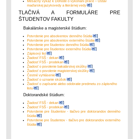
Mesačný výkaz k Dohode o vykonaní práce – Ústav
maďarskej jazykovedy a literárnej vedy
TLAČIVÁ A FORMULÁRE PRE
ŠTUDENTOV FAKULTY
Bakalárske a magisterské štúdium:
Potvrdenie pre absolventov denného štúdia
Potvrdenie pre absolventov externého štúdia
Potvrdenie pre študentov denného štúdia
Potvrdenie pre študentov externého štúdia
Zápisový list
Žiadosť FSŠ - dekan
Žiadosť FSŠ - prodekan
Žiadosť o povolenie bakalárskej skúšky
Žiadosť o povolenie magisterskej skúšky
Čestné vyhlásenie
Žiadosť o uznanie skúšok
Žiadosť o zapísanie alebo odobratie predmetu zo zápisného
listu
Doktorandské štúdium:
Žiadosť FSŠ - dekan
Žiadosť FSŠ - prodekan
Potvrdenie pre študentov - tlačivo pre doktorandov denného
štúdia
Potvrdenie pre študentov - tlačivo pre doktorandov externého
štúdia