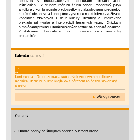
absolvujú v prekladateľských agentúrach, firmách alebo
inštitúciách. V druhom ročníku štúdia odboru Maďarský jazyk
a kultúra v kombinácii ide predovšetkým o absolvovanie predmetov,
ktoré sú obsahovo a koncepčne vytvorené na efektívne využívanie
vedomostí získaných z dejín kultúry, literatúry a umeleckého
prekladu pri tvorbe a interpretácii literárnych textov. Otázkami
a metódami prekladu literárnovedných textov sa zaoberá osobitne.
K ďalšiemu zdokonaľovaní sa v tlmočení slúži tlmočnícky
proseminár.
Kalendár
udalostí
15
okt
Konferencia – Re-prezentácia súčasných vojnových konfliktov v
médiách, literatúre a filme krajín V4 s dôrazom na česko-slovenský
priestor
►
Všetky udalosti
Oznamy
Úradné hodiny na študijnom oddelení v letnom období