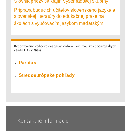
Slovník priezvisk krajín Vyšehradskej skupiny
Príprava budúcich učiteľov slovenského jazyka a
slovenskej literatúry do edukačnej praxe na
školách s vyučovacím jazykom maďarským
Recenzované
vedecké časopisy vydané Fakultou stredoeurópskych
štúdií UKF v Nitre
Partitúra
Stredoeurópske pohľady
Kontaktné informácie