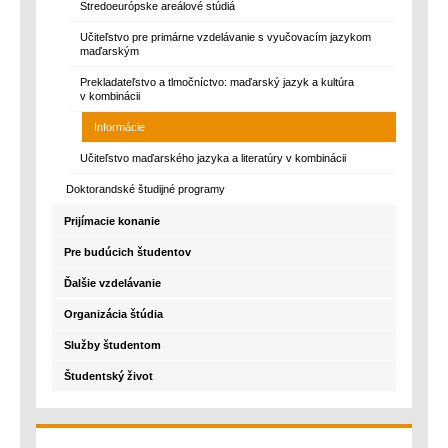
Stredoeurópske areálové stúdiá
Učiteľstvo pre primárne vzdelávanie s vyučovacím jazykom
maďarským
Prekladateľstvo a tlmočníctvo: maďarský jazyk a kultúra
v kombinácii
Informácie
Učiteľstvo maďarského jazyka a literatúry v kombinácii
Doktorandské študijné programy
Prijímacie konanie
Pre budúcich študentov
Ďalšie vzdelávanie
Organizácia štúdia
Služby študentom
Študentský život