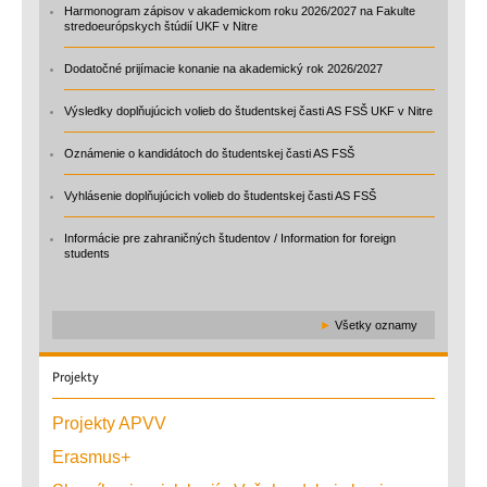
Harmonogram zápisov v akademickom roku 2026/2027 na Fakulte
stredoeurópskych štúdií UKF v Nitre
Dodatočné prijímacie konanie na akademický rok 2026/2027
Výsledky doplňujúcich volieb do študentskej časti AS FSŠ UKF v Nitre
Oznámenie o kandidátoch do študentskej časti AS FSŠ
Vyhlásenie doplňujúcich volieb do študentskej časti AS FSŠ
Informácie pre zahraničných študentov / Information for foreign
students
►
Všetky oznamy
Projekty
Projekty APVV
Erasmus+