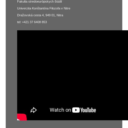
Fakulta stredoeurópskych štúdií
Univerzita Konštantína Filozofa v Nitre
Dražovská cesta 4, 949 01, Nitra
tel: +421 37 6408 853