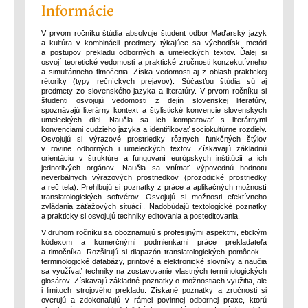
Informácie
V prvom ročníku štúdia absolvuje študent odbor Maďarský jazyk
a kultúra v kombinácii predmety týkajúce sa východísk, metód
a postupov prekladu odborných a umeleckých textov. Ďalej si
osvojí teoretické vedomosti a praktické zručnosti konzekutívneho
a simultánneho tlmočenia. Získa vedomosti aj z oblasti praktickej
rétoriky (typy rečníckych prejavov). Súčasťou štúdia sú aj
predmety zo slovenského jazyka a literatúry. V prvom ročníku si
študenti osvojujú vedomosti z dejín slovenskej literatúry,
spoznávajú literárny kontext a štylistické konvencie slovenských
umeleckých diel. Naučia sa ich komparovať s literárnymi
konvenciami cudzieho jazyka a identifikovať sociokultúrne rozdiely.
Osvojujú si výrazové prostriedky rôznych funkčných štýlov
v rovine odborných i umeleckých textov. Získavajú základnú
orientáciu v štruktúre a fungovaní európskych inštitúcií a ich
jednotlivých orgánov. Naučia sa vnímať výpovednú hodnotu
neverbálnych výrazových prostriedkov (prozodické prostriedky
a reč tela). Prehlbujú si poznatky z práce a aplikačných možností
translatologických softvérov. Osvojujú si možnosti efektívneho
zvládania záťažových situácií. Nadobúdajú textologické poznatky
a prakticky si osvojujú techniky editovania a posteditovania.
V druhom ročníku sa oboznamujú s profesijnými aspektmi, etickým
kódexom a komerčnými podmienkami práce prekladateľa
a tlmočníka. Rozširujú si diapazón translatologických pomôcok –
terminologické databázy, printové a elektronické slovníky a naučia
sa využívať techniky na zostavovanie vlastných terminologických
glosárov. Získavajú základné poznatky o možnostiach využitia, ale
i limitoch strojového prekladu. Získané poznatky a zručnosti si
overujú a zdokonaľujú v rámci povinnej odbornej praxe, ktorú