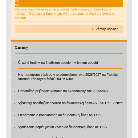
15
okt
Konferencia – Re-prezentácia súčasných vojnových konfliktov v
médiách, literatúre a filme krajín V4 s dôrazom na česko-slovenský
priestor
►
Všetky udalosti
Oznamy
Úradné hodiny na študijnom oddelení v letnom období
Harmonogram zápisov v akademickom roku 2026/2027 na Fakulte
stredoeurópskych štúdií UKF v Nitre
Dodatočné prijímacie konanie na akademický rok 2026/2027
Výsledky doplňujúcich volieb do študentskej časti AS FSŠ UKF v Nitre
Oznámenie o kandidátoch do študentskej časti AS FSŠ
Vyhlásenie doplňujúcich volieb do študentskej časti AS FSŠ