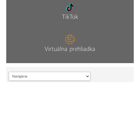
TikTok
Virtuálna prehliadka