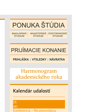
Harmonogram
akademického roka
Kalendár
udalostí
15
okt
Konferencia – Re-prezentácia