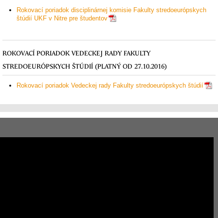
Rokovací poriadok disciplinárnej komisie Fakulty stredoeurópskych
štúdií UKF v Nitre pre študentov
ROKOVACÍ PORIADOK VEDECKEJ RADY FAKULTY
STREDOEURÓPSKYCH ŠTÚDIÍ (PLATNÝ OD
27.10.2016
)
Rokovací poriadok Vedeckej rady Fakulty stredoeurópskych štúdií