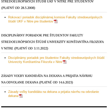
STREDOEURÓPSKYCH ŠTÚDIÍ UKF V NITRE PRE ŠTUDENTOV
(PLATNÝ OD 28.5.2008)
Rokovací poriadok disciplinárnej komisie Fakulty stredoeurópskych
štúdií UKF v Nitre pre študentov
DISCIPLINÁRNY PORIADOK PRE ŠTUDENTOV FAKULTY
STREDOEURÓPSKYCH ŠTÚDIÍ UNIVERZITY KONŠTANTÍNA FILOZOFA
V NITRE (PLATNÝ OD 3.11.2022)
Disciplinárny poriadok pre študentov Fakulty stredoeurópskych štúdií
Univerzity Konštantína Filozofa v Nitre
ZÁSADY VOĽBY KANDIDÁTA NA DEKANA A PRIJATIA NÁVRHU
NA ODVOLANIE DEKANA (PLATNÉ OD 14.6.2023)
Zásady voľby kandidáta na dekana a prijatia návrhu na odvolanie
dekana