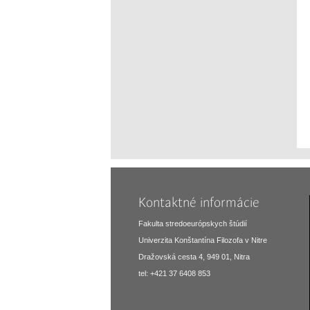
Kontaktné informácie
Fakulta stredoeurópskych štúdií
Univerzita Konštantína Filozofa v Nitre
Dražovská cesta 4, 949 01, Nitra
tel: +421 37 6408 853