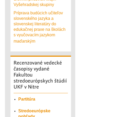
Vyšehradskej skupiny
Príprava budúcich učiteľov
slovenského jazyka a
slovenskej literatúry do
edukačnej praxe na školách
s vyučovacím jazykom
maďarským
Recenzované
vedecké
časopisy vydané
Fakultou
stredoeurópskych štúdií
UKF v Nitre
Partitúra
Stredoeurópske
pohľady