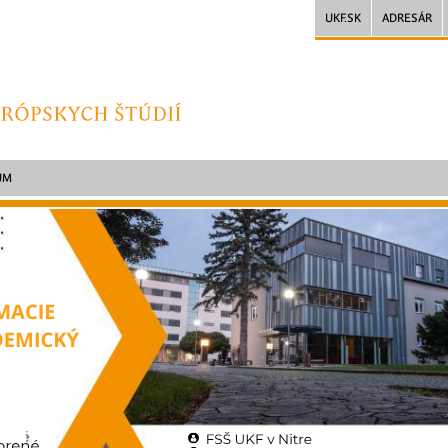
UKF.SK
ADRESÁR
UM