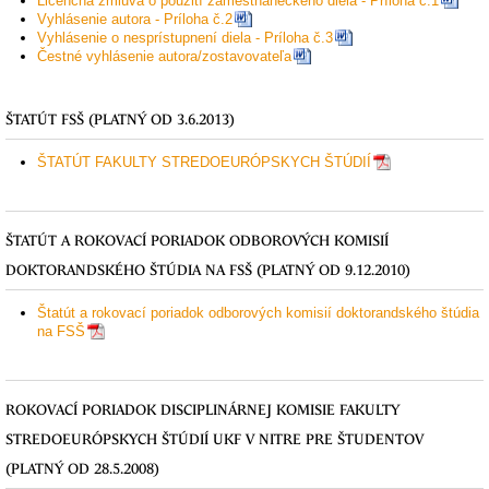
Licenčná zmluva o použití zamestnaneckého diela - Príloha č.1
Vyhlásenie autora - Príloha č.2
Vyhlásenie o nesprístupnení diela - Príloha č.3
Čestné vyhlásenie autora/zostavovateľa
ŠTATÚT FSŠ (PLATNÝ OD 3.6.2013)
ŠTATÚT FAKULTY STREDOEURÓPSKYCH ŠTÚDIÍ
ŠTATÚT A ROKOVACÍ PORIADOK ODBOROVÝCH KOMISIÍ
DOKTORANDSKÉHO ŠTÚDIA NA FSŠ (PLATNÝ OD 9.12.2010)
Štatút a rokovací poriadok odborových komisií doktorandského štúdia
na FSŠ
ROKOVACÍ PORIADOK DISCIPLINÁRNEJ KOMISIE FAKULTY
STREDOEURÓPSKYCH ŠTÚDIÍ UKF V NITRE PRE ŠTUDENTOV
(PLATNÝ OD 28.5.2008)