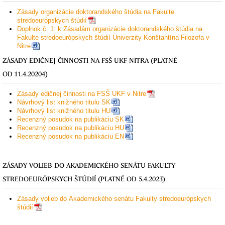
Zásady organizácie doktorandského štúdia na Fakulte
stredoeurópskych štúdií
Doplnok č. 1: k Zásadám organizácie doktorandského štúdia na
Fakulte stredoeurópskych štúdií Univerzity Konštantína Filozofa v
Nitre
ZÁSADY EDIČNEJ ČINNOSTI NA FSŠ UKF NITRA (PLATNÉ
OD 11.4.20204)
Zásady edičnej činnosti na FSŠ UKF v Nitre
Návrhový list knižného titulu SK
Návrhový list knižného titulu HU
Recenzný posudok na publikáciu SK
Recenzný posudok na publikáciu HU
Recenzný posudok na publikáciu EN
ZÁSADY VOLIEB DO AKADEMICKÉHO SENÁTU FAKULTY
STREDOEURÓPSKYCH ŠTÚDIÍ (PLATNÉ OD 5.4.2023)
Zásady volieb do Akademického senátu Fakulty stredoeurópskych
štúdií