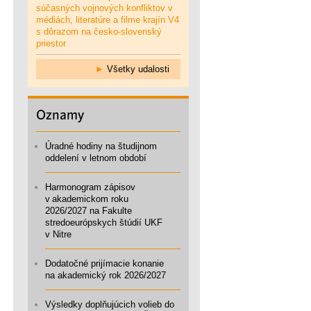
súčasných vojnových konfliktov v
médiách, literatúre a filme krajín V4
s dôrazom na česko-slovenský
priestor
►
Všetky udalosti
Oznamy
Úradné hodiny na študijnom
oddelení v letnom období
Harmonogram zápisov
v akademickom roku
2026/2027 na Fakulte
stredoeurópskych štúdií UKF
v Nitre
Dodatočné prijímacie konanie
na akademický rok 2026/2027
Výsledky doplňujúcich volieb do